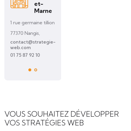
et-
et-
Marne
Marne
1 rue germaine tillion
1 rue germaine tillion
1 r
77370 Nangis,
77370 Nangis,
773
contact@strategie-
contact@strategie-
co
web.com
web.com
we
01 75 87 92 10
06 89 06 32 30
01 
VOUS SOUHAITEZ DÉVELOPPER
VOS STRATÉGIES WEB