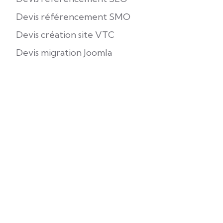
Devis référencement SMO
Devis création site VTC
Devis migration Joomla
Devis maintenance Joomla
Référencement
Référencement SEO
Référencement IA & LLM
Agence SEO Joomla
Référencement SMO
Growth Hacking
Création sites web
Création sites web vitrine