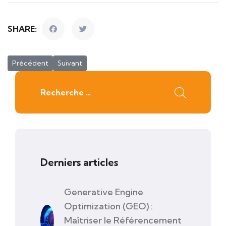
SHARE:
Article précédent : Le SEO est devenu l'élément clé de la strat
Article suivant : Notre avis sur GHS Tools
Précédent
Suivant
Rechercher
Derniers articles
Generative Engine
Optimization (GEO) :
Maîtriser le Référencement